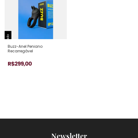
Esgotado
Buzz-Anel Peniano
Recarregável
R$299,00
2
x
de
R$149,50
sem juros
Newsletter