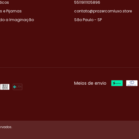
icos
5511911105896
es e Pijamas
contato@prazercomluxo.store
ndo a Imaginação
São Paulo - SP
Meios de envio
ervados.