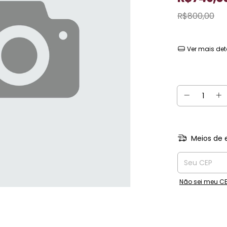
R$800,00
3
x de
R$249,67
Ver mais det
Atenção, últi
Meios de 
Entregas para o
Não sei meu C