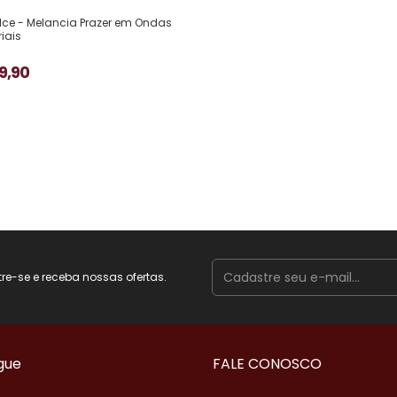
lce - Melancia Prazer em Ondas
iais
9,90
e-se e receba nossas ofertas.
gue
FALE CONOSCO