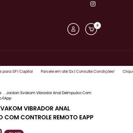
0
 Capital
Parcele em até 12x | Consulte Condições!
Clique aqui e e
s
.
Jordan Svakom Vibrador Anal DeImpulso Com
o EApp
SVAKOM VIBRADOR ANAL
O COM CONTROLE REMOTO EAPP
0