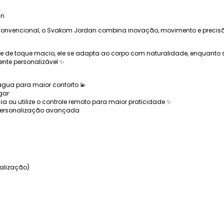
an
convencional, o Svakom Jordan combina inovação, movimento e precis
 de toque macio, ele se adapta ao corpo com naturalidade, enquanto s
ente personalizável ✨
e água para maior conforto 💫
gar
a ou utilize o controle remoto para maior praticidade ✨
personalização avançada
nalização)