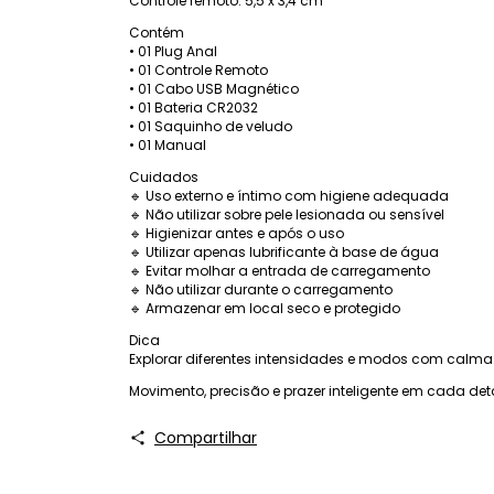
Controle remoto: 5,5 x 3,4 cm
Contém
• 01 Plug Anal
• 01 Controle Remoto
• 01 Cabo USB Magnético
• 01 Bateria CR2032
• 01 Saquinho de veludo
• 01 Manual
Cuidados
🔹 Uso externo e íntimo com higiene adequada
🔹 Não utilizar sobre pele lesionada ou sensível
🔹 Higienizar antes e após o uso
🔹 Utilizar apenas lubrificante à base de água
🔹 Evitar molhar a entrada de carregamento
🔹 Não utilizar durante o carregamento
🔹 Armazenar em local seco e protegido
Dica
Explorar diferentes intensidades e modos com calma 
Movimento, precisão e prazer inteligente em cada det
Compartilhar