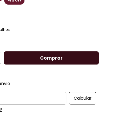
-
6
%
OFF
sem juros
alhes
ma peça!
envio
 CEP:
Calcular
EP