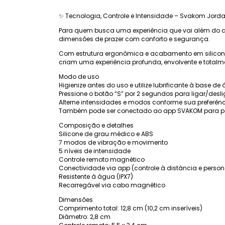
✨ Tecnologia, Controle e Intensidade – Svakom Jord
Para quem busca uma experiência que vai além do 
dimensões de prazer com conforto e segurança.
Com estrutura ergonômica e acabamento em silicone
criam uma experiência profunda, envolvente e totalm
Modo de uso
Higienize antes do uso e utilize lubrificante à base d
Pressione o botão “S” por 2 segundos para ligar/desli
Alterne intensidades e modos conforme sua preferênci
Também pode ser conectado ao app SVAKOM para 
Composição e detalhes
Silicone de grau médico e ABS
7 modos de vibração e movimento
5 níveis de intensidade
Controle remoto magnético
Conectividade via app (controle à distância e perso
Resistente à água (IPX7)
Recarregável via cabo magnético
Dimensões
Comprimento total: 12,8 cm (10,2 cm inseríveis)
Diâmetro: 2,8 cm