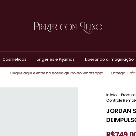
O
Cosméticos
Lingeries e Pijamas
Liberando a Imaginação
ue aqui e entre no nosso grupo do Whatsapp!
Entrega Grátis para SP |
Início
.
Produto
Controle Remot
JORDAN 
DEIMPULS
R$749,0