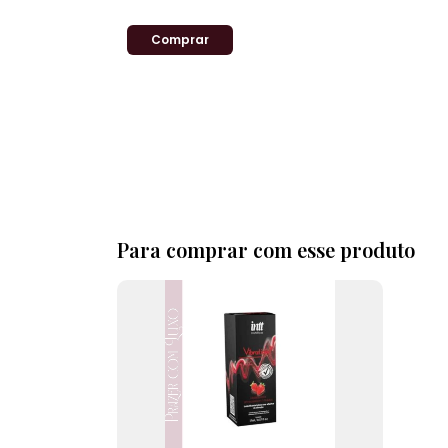
2
x
de
R$149,00
sem juros
Para comprar com esse produto