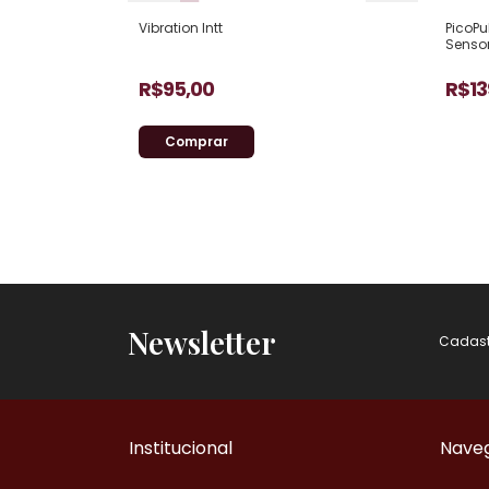
Vibration Intt
PicoPu
Sensor
Esgotado
R$95,00
R$13
Comprar
Newsletter
Cadastr
Institucional
Nave