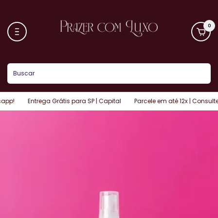
0
Entrega Grátis para SP | Capital
Parcele em até 12x | Consulte Cond