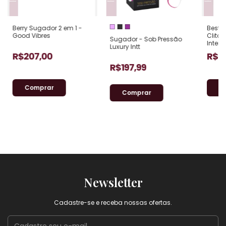
Berry Sugador 2 em 1 -
Besti
Good Vibres
Clitór
Sugador - Sob Pressão
Inten
Luxury Intt
R$207,00
R$3
R$197,99
2
x
de
R$103,50
sem juros
3
x
de
Comprar
Newsletter
Cadastre-se e receba nossas ofertas.