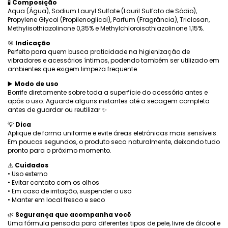
🧪
Composição
Aqua (Água), Sodium Lauryl Sulfate (Lauril Sulfato de Sódio),
Propylene Glycol (Propilenoglicol), Parfum (Fragrância), Triclosan,
Methylisothiazolinone 0,35% e Methylchloroisothiazolinone 1,15%.
🎯
Indicação
Perfeito para quem busca praticidade na higienização de
vibradores e acessórios íntimos, podendo também ser utilizado em
ambientes que exigem limpeza frequente.
▶️
Modo de uso
Borrife diretamente sobre toda a superfície do acessório antes e
após o uso. Aguarde alguns instantes até a secagem completa
antes de guardar ou reutilizar ✨
💡
Dica
Aplique de forma uniforme e evite áreas eletrônicas mais sensíveis.
Em poucos segundos, o produto seca naturalmente, deixando tudo
pronto para o próximo momento.
⚠️
Cuidados
• Uso externo
• Evitar contato com os olhos
• Em caso de irritação, suspender o uso
• Manter em local fresco e seco
🌿
Segurança que acompanha você
Uma fórmula pensada para diferentes tipos de pele, livre de álcool e